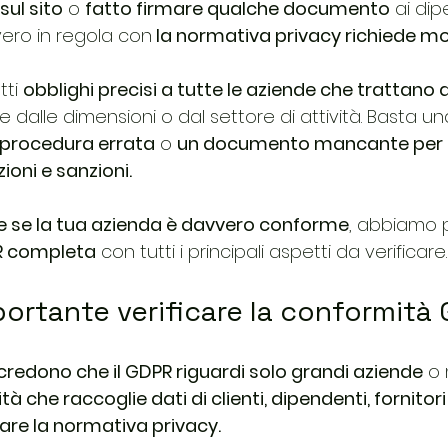
sul sito
 o 
fatto firmare qualche documento
 ai dip
ero in regola con
 la normativa privacy richiede mol
ti 
obblighi precisi a tutte le aziende che trattano d
alle dimensioni o dal settore di attività. Basta un
procedura errata
 o 
un documento mancante per e
ioni e sanzioni.
e se la tua azienda è davvero conforme
, abbiamo 
R completa
 con tutti i principali aspetti da verificare.
ortante verificare la conformità
 credono che il GDPR riguardi solo grandi aziende
 o 
ità che raccoglie dati di clienti, dipendenti, fornitori
tare la normativa privacy.