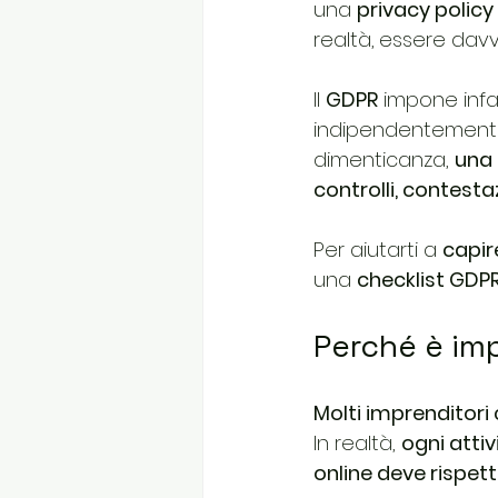
una 
privacy policy 
realtà,
essere davv
Il 
GDPR
 impone infat
indipendentemente d
dimenticanza, 
una 
controlli, contestaz
Per aiutarti a 
capir
una 
checklist GDP
Perché è imp
Molti imprenditori
In realtà, 
ogni attiv
online deve rispet