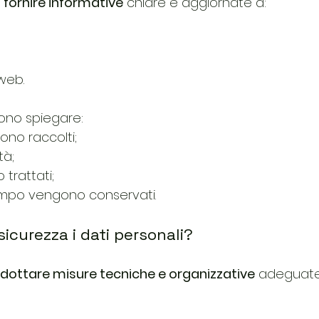
 
fornire informative
 chiare e aggiornate a:
 web.
ono spiegare:
ono raccolti;
tà;
trattati;
mpo vengono conservati.
sicurezza i dati personali?
dottare misure tecniche e organizzative
 adeguate