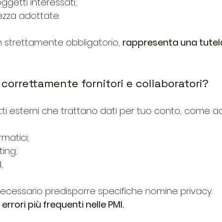
ggetti interessati;
ezza adottate.
strettamente obbligatorio, 
rappresenta una tutel
 correttamente fornitori e collaboratori?
etti esterni che trattano dati per tuo conto, come 
rmatici;
ing;
,
cessario predisporre specifiche nomine privacy.
 errori più frequenti nelle PMI.