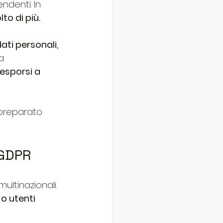
endenti. In 
to di più.
ati personali, 
a 
sporsi a 
preparato 
 GDPR
multinazionali. 
 o utenti 