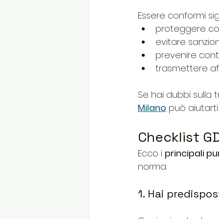
Essere conformi sig
proteggere cor
evitare sanzio
prevenire conte
trasmettere aff
Se hai dubbi sulla 
Milano
 può aiutart
Checklist G
Ecco i 
principali pu
norma.
1. Hai predispo