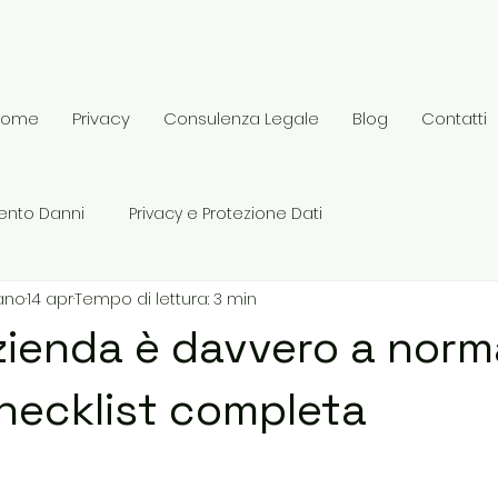
Home
Privacy
Consulenza Legale
Blog
Contatti
mento Danni
Privacy e Protezione Dati
ano
14 apr
Tempo di lettura: 3 min
zienda è davvero a norm
ecklist completa