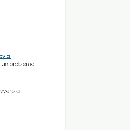
cy a 
no un problema.
avvero a 