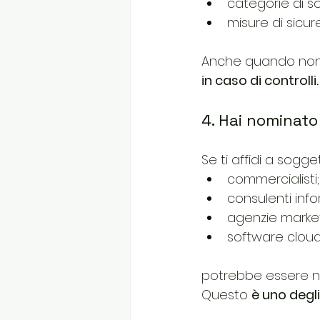
categorie di so
misure di sicur
Anche quando non 
in caso di controlli.
4. Hai nominato
Se ti affidi a sogg
commercialisti;
consulenti info
agenzie market
software cloud
potrebbe essere ne
Questo 
è uno degli