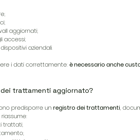
e;
i;
wall aggiornati;
li accessi;
ispositivi aziendali.
ere i dati correttamente: 
è necessario anche custod
ro dei trattamenti aggiornato?
ono predisporre un 
registro dei trattamenti
, docu
riassume:
 trattati;
attamento;