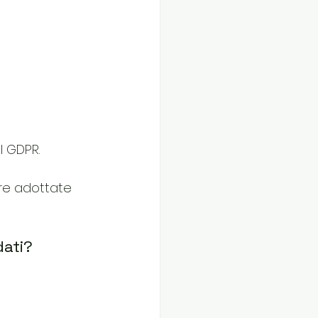
l GDPR.
ure adottate 
dati?