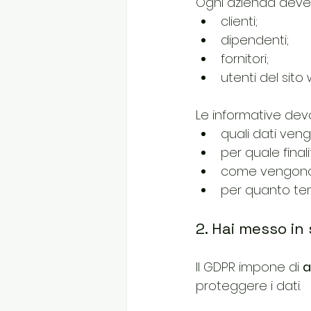
Ogni azienda deve
clienti;
dipendenti;
fornitori;
utenti del sito
Le informative dev
quali dati veng
per quale finali
come vengono 
per quanto te
2. Hai messo in 
Il GDPR impone di 
a
proteggere i dati.