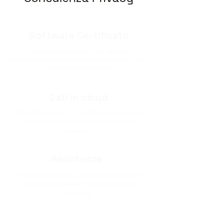
Software Certificato
Uso di un software che attesta
l'adempimento alla normativa privacy con
documenti certificati.
Dati in cloud
Tutti i dati vengono salvati in cloud e sono
accessibili dal''azienda in qualsiasi
momento
Assistenza
Continua assistenza sia per modifica che
per aggiornamento sulle normative
privacy