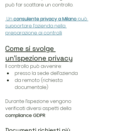
può far scattare un controllo.
 Un 
consulente privacy a Milano
 può 
supportare l’azienda nella 
preparazione ai controlli
Come si svolge 
un’ispezione privacy
Il controllo può avvenire:
presso la sede dell’azienda
da remoto (richiesta 
documentale)
Durante l’ispezione vengono 
verificati diversi aspetti della 
compliance GDPR
.
Documenti richiesti più 