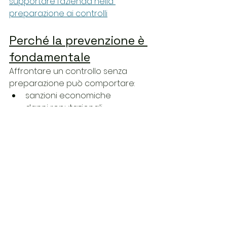
supportare l’azienda nella 
preparazione ai controlli
Perché la prevenzione è 
fondamentale
Affrontare un controllo senza 
preparazione può comportare:
sanzioni economiche
danni reputazionali
perdita di fiducia da parte dei 
clienti
 La 
compliance GDPR
 non è solo un 
obbligo, ma un investimento nella 
sicurezza aziendale.
Conclusioni
Il 
controllo del Garante Privacy
 non 