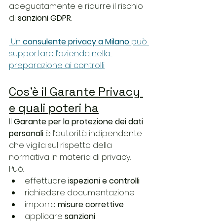
adeguatamente e ridurre il rischio 
di 
sanzioni GDPR
.
 Un 
consulente privacy a Milano
 può 
supportare l’azienda nella 
preparazione ai controlli
Cos’è il Garante Privacy 
e quali poteri ha
Il 
Garante per la protezione dei dati 
personali
 è l’autorità indipendente 
che vigila sul rispetto della 
normativa in materia di privacy.
Può:
effettuare 
ispezioni e controlli
richiedere documentazione
imporre 
misure correttive
applicare 
sanzioni 