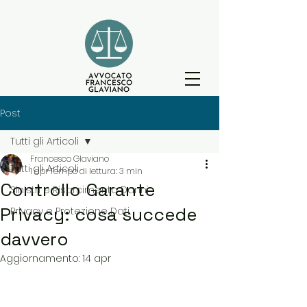
Post
Tutti gli Articoli
Francesco Glaviano
Tutti gli Articoli
1 apr
Tempo di lettura: 3 min
Controllo Garante
Sinistri e Risarcimento Danni
Privacy: cosa succede
Privacy e Protezione Dati
davvero
Aggiornamento:
14 apr