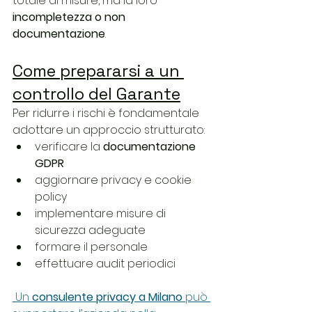
totale di misure, ma la loro 
incompletezza o non 
documentazione
.
Come prepararsi a un 
controllo del Garante
Per ridurre i rischi è fondamentale 
adottare un approccio strutturato:
verificare la 
documentazione 
GDPR
aggiornare privacy e cookie 
policy
implementare misure di 
sicurezza adeguate
formare il personale
effettuare audit periodici
 Un 
consulente privacy a Milano
 può 